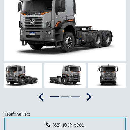
Anterior
Próx
Anterior
Próximo
Telefone Fixo
(68) 4009-6901