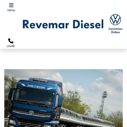
´
MENU
LIGAR