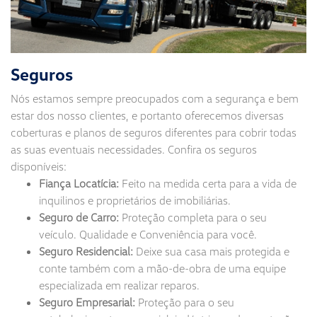
Seguros
Nós estamos sempre preocupados com a segurança e bem
estar dos nosso clientes, e portanto oferecemos diversas
coberturas e planos de seguros diferentes para cobrir todas
as suas eventuais necessidades. Confira os seguros
disponíveis:
Fiança Locatícia:
Feito na medida certa para a vida de
inquilinos e proprietários de imobiliárias.
Seguro de Carro:
Proteção completa para o seu
veículo. Qualidade e Conveniência para você.
Seguro Residencial:
Deixe sua casa mais protegida e
conte também com a mão-de-obra de uma equipe
especializada em realizar reparos.
Seguro Empresarial:
Proteção para o seu