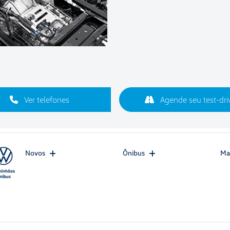
Ver telefones
Agende seu test-dri
Novos
Ônibus
Ma