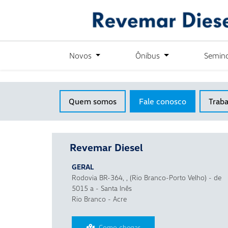
´
Novos
Ônibus
Semin
Quem somos
Fale conosco
Trab
Revemar Diesel
GERAL
Rodovia BR-364, , (Rio Branco-Porto Velho) - de
5015 a - Santa Inês
Rio Branco - Acre
Como chegar