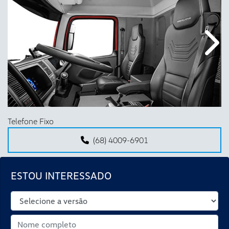
Anterior
Próx
Telefone Fixo
(68) 4009-6901
ESTOU INTERESSADO