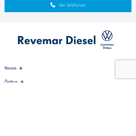
Ver telefones
Novos
Ônibus
Mapa do site
Política de privacidade
Política de cookies
CNPJ: 45.217.871/0001-08