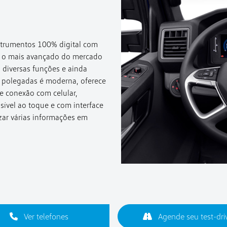
nstrumentos 100% digital com
s, o mais avançado do mercado
om diversas funções e ainda
 7 polegadas é moderna, oferece
 conexão com celular,
sível ao toque e com interface
zar várias informações em
Ver telefones
Agende seu test-dri