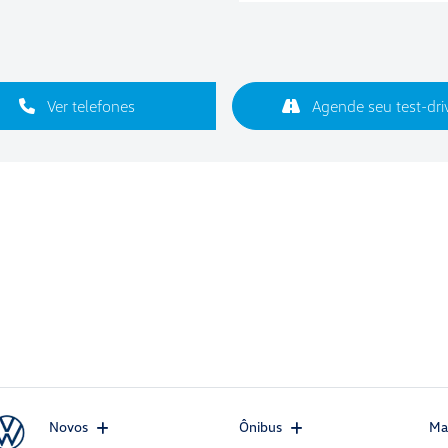
Ver telefones
Agende seu test-dri
Novos
Ônibus
Ma